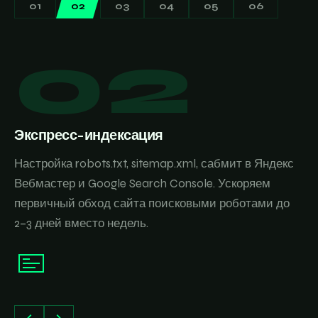
01
02
03
04
05
06
01
02
Sandbox-стратегия
Экспресс-индексация
Разрабатываем индивидуальный план обхода
Настройка robots.txt, sitemap.xml, сабмит в Яндекс
фильтра с учётом возраста домена, ниши и
Вебмастер и Google Search Console. Ускоряем
конкурентов. Каждый месяц — конкретные
первичный обход сайта поисковыми роботами до
приоритеты.
2–3 дней вместо недель.